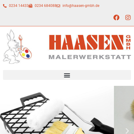
0234 14433
0234 684088
info@haasen-gmbh.de